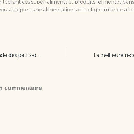
n intégrant ces super-aliments et produits fermentés dans
vous adoptez une alimentation saine et gourmande à la f
Un tour du monde des petits-déjeuners gourmands !
un commentaire