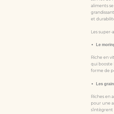
aliments se
grandissant
et durabilit
Les super-
Le moring
Riche en vi
qui booste 
forme de po
Les grain
Riches en a
pour une al
s’intègrent