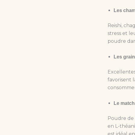
Les champ
Reishi, cha
stress et l
poudre dans
Les grain
Excellentes
favorisent l
consomment
Le matcha
Poudre de 
en L-théani
est idéal e