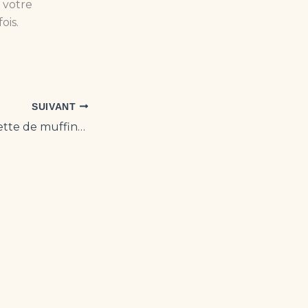
 votre
ois.
SUIVANT
La meilleure recette de muffins aux Oreos