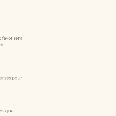
t favorisent
nt
 prisés pour
rps que