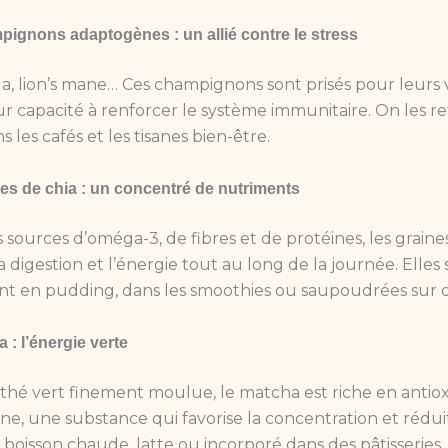
ignons adaptogènes : un allié contre le stress
ga, lion’s mane… Ces champignons sont prisés pour leurs 
eur capacité à renforcer le système immunitaire. On les r
 les cafés et les tisanes bien-être.
es de chia : un concentré de nutriments
 sources d’oméga-3, de fibres et de protéines, les graine
a digestion et l’énergie tout au long de la journée. Elles 
 en pudding, dans les smoothies ou saupoudrées sur de
 : l’énergie verte
thé vert finement moulue, le matcha est riche en antio
ne, une substance qui favorise la concentration et réduit l
n boisson chaude, latte ou incorporé dans des pâtisseries.