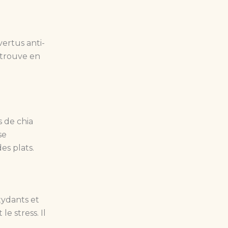
vertus anti-
etrouve en
s de chia
se
s plats.
xydants et
e stress. Il