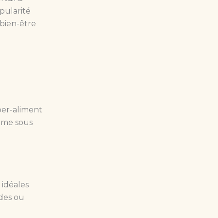
pularité
 bien-être
per-aliment
omme sous
 idéales
ades ou