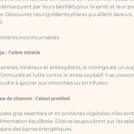
 démarquent par leurs bienfaits pour la santé et leur po
e. Découvrez ces ingrédients phares qui allient saveurs,
é.
aliments incontournables
a : l’arbre miracle
tamines, minéraux et antioxydants, le moringa est un su
l’immunité et lutte contre le stress oxydatif. Il se cons
udre à ajouter aux smoothies ou en infusion.
es de chanvre : l’atout protéiné
cides gras essentiels et en protéines végétales, elles sont
imentation équilibrée. Elles se saupoudrent sur les sal
 dans des barres énergétiques.