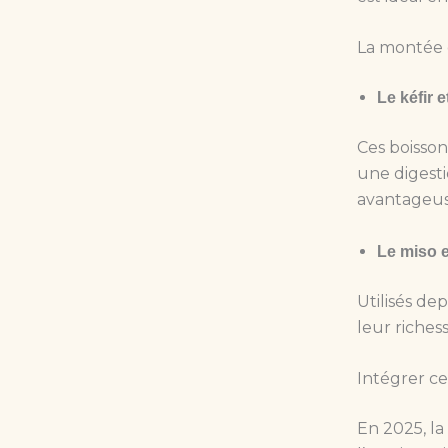
La montée 
Le kéfir 
Ces boisson
une digesti
avantageus
Le miso e
Utilisés de
leur richess
Intégrer ce
En 2025, la