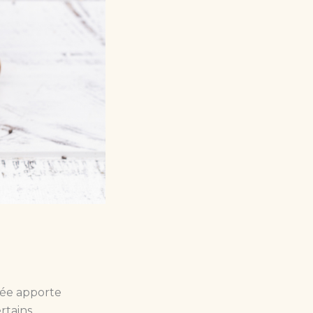
née apporte
rtains