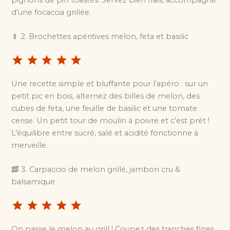
d’une focaccia grillée.
🍢 2. Brochettes apéritives melon, feta et basilic
⭐
⭐
⭐
⭐
⭐
Une recette simple et bluffante pour l’apéro : sur un
petit pic en bois, alternez des billes de melon, des
cubes de feta, une feuille de basilic et une tomate
cerise. Un petit tour de moulin à poivre et c’est prêt !
L’équilibre entre sucré, salé et acidité fonctionne à
merveille.
🥓 3. Carpaccio de melon grillé, jambon cru &
balsamique
⭐
⭐
⭐
⭐
⭐
On passe le melon au grill ! Coupez des tranches fines