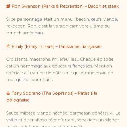
🥓 Ron Swanson (Parks & Recreation) – Bacon et steak
Si ce personnage était un menu : bacon, œufs, viande,
re-bacon. Ron, c’est la version carnivore ultime du
brunch américain.
🥐 Emily (Emily in Paris) – Pâtisseries françaises
Croissants, macarons, millefeuilles… Chaque épisode
est un hommage aux douceurs françaises. Mention
spéciale à la vitrine de pâtisserie qui donne envie de
tout quitter pour Paris.
🍝 Tony Soprano (The Sopranos) – Pâtes à la
bolognaise
Sauce mijotée, viande hachée, parmesan généreux… Le
vrai plat de mafioso réconfortant, servi dans un silence
religieux (et une ambiance tendue ?).