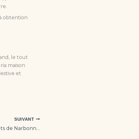
re.
’à obtention
and, le tout
gria maison
estive et
SUIVANT
Les Grands Buffets de Narbonne : l’expérience gourmande ultime en France