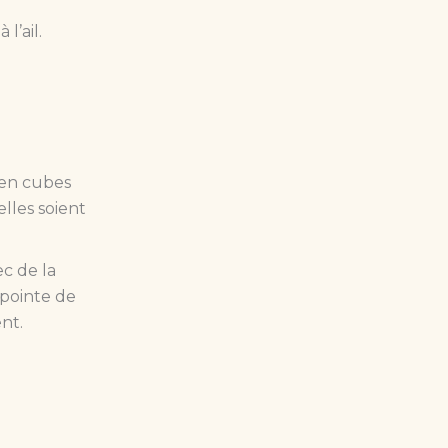
l’ail.
en cubes
elles soient
c de la
pointe de
nt.