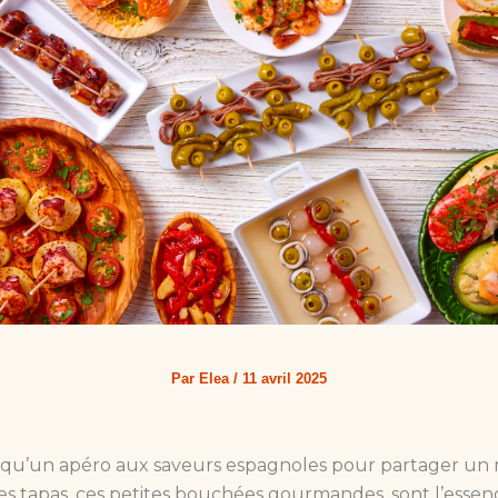
Par
Elea
/
11 avril 2025
l qu’un apéro aux saveurs espagnoles pour partager u
 Les tapas, ces petites bouchées gourmandes, sont l’ess