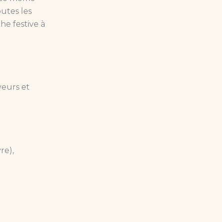
outes les
he festive à
veurs et
re),