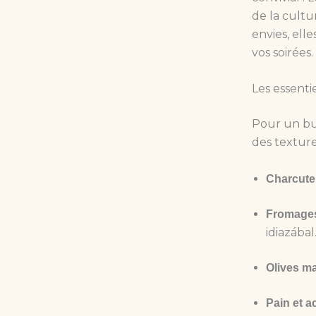
de la cultu
envies, ell
vos soirées
Les essenti
Pour un buf
des textures
Charcute
Fromages
idiazábal
Olives m
Pain et 