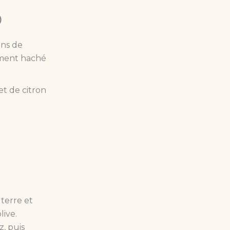
)
ans de
nement haché
let de citron
terre et
live.
z, puis