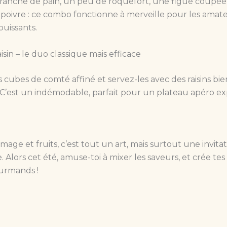
tranche de pain, un peu de roquefort, une figue coupée
poivre : ce combo fonctionne à merveille pour les amat
puissants.
isin – le duo classique mais efficace
cubes de comté affiné et servez-les avec des raisins bie
C’est un indémodable, parfait pour un plateau apéro ex
mage et fruits, c’est tout un art, mais surtout une invitat
 Alors cet été, amuse-toi à mixer les saveurs, et crée te
urmands !