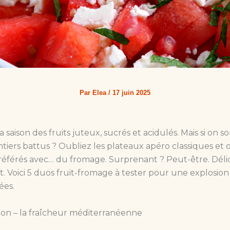
Par
Elea
/
17 juin 2025
 la saison des fruits juteux, sucrés et acidulés. Mais si on s
tiers battus ? Oubliez les plateaux apéro classiques et 
préférés avec… du fromage. Surprenant ? Peut-être. Déli
 Voici 5 duos fruit-fromage à tester pour une explosion
ées.
lon – la fraîcheur méditerranéenne