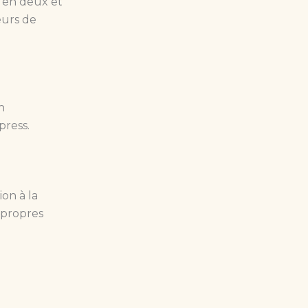
 en deux et
eurs de
n
press.
ion à la
s propres