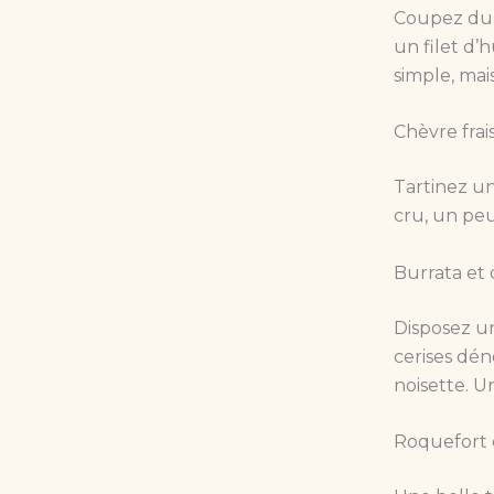
Coupez du m
un filet d’h
simple, mai
Chèvre frais
Tartinez un
cru, un pe
Burrata et 
Disposez un
cerises dén
noisette. U
Roquefort e