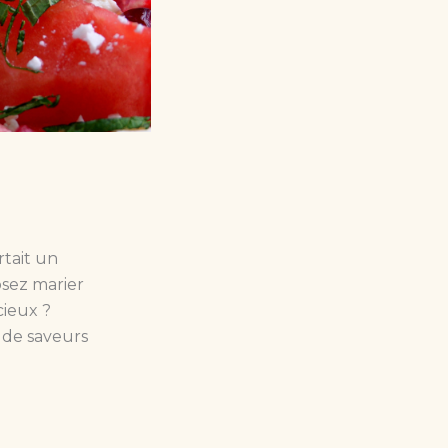
ortait un
osez marier
cieux ?
 de saveurs