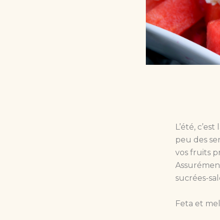
L’été, c’est
peu des sen
vos fruits 
Assurément.
sucrées-sal
Feta et me