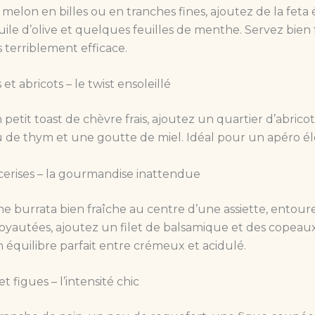
elon en billes ou en tranches fines, ajoutez de la feta 
uile d’olive et quelques feuilles de menthe. Servez bien fr
s terriblement efficace.
 et abricots – le twist ensoleillé
 petit toast de chèvre frais, ajoutez un quartier d’abricot
u de thym et une goutte de miel. Idéal pour un apéro él
cerises – la gourmandise inattendue
e burrata bien fraîche au centre d’une assiette, entour
oyautées, ajoutez un filet de balsamique et des copeau
n équilibre parfait entre crémeux et acidulé.
t figues – l’intensité chic