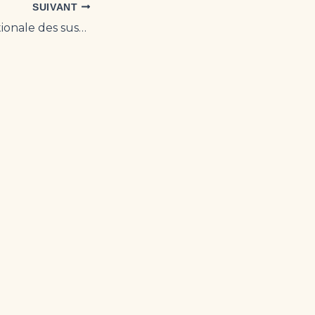
SUIVANT
Journée internationale des sushis : une ode à l’art culinaire japonais