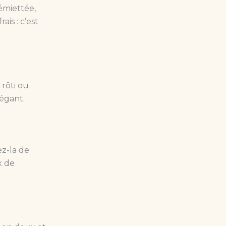
émiettée,
ais : c’est
 rôti ou
égant.
ez-la de
x de