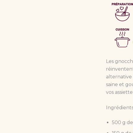
Les gnocchi
réinventent
alternative
saine et go
vos assiette
Ingrédients
500 g de