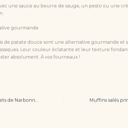
vec une sauce au beurre de sauge, un pesto ou une c
n.
ative gourmande
is de patate douce sont une alternative gourmande et s
assiques. Leur couleur éclatante et leur texture fondan
ester absolument. À vos fourneaux !
Les Grands Buffets de Narbonne : l’expérience gourmande ultime en France