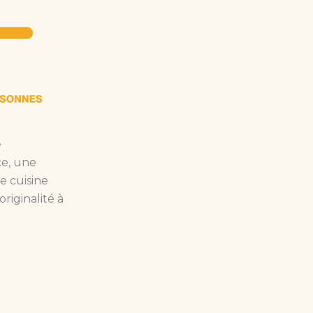
e
ce, une
e cuisine
riginalité à