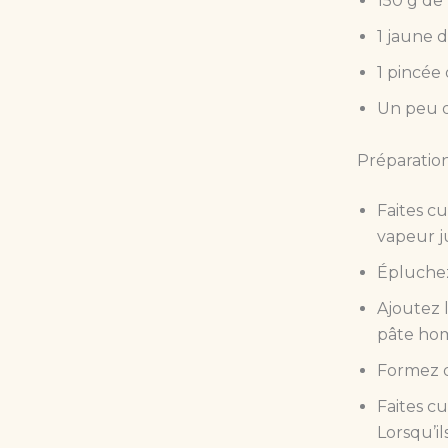
150 g de 
1 jaune 
1 pincée 
Un peu d
Préparation
Faites cu
vapeur j
Épluchez
Ajoutez l
pâte hom
Formez d
Faites c
Lorsqu’il