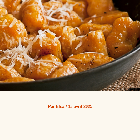
Par
Elea
/
13 avril 2025