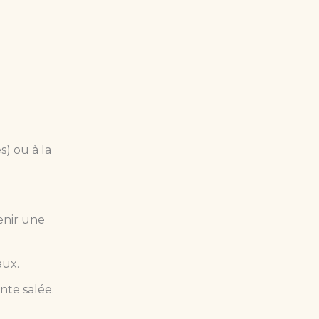
s) ou à la
tenir une
aux.
nte salée.