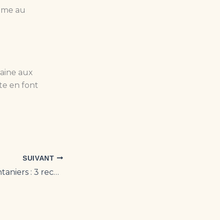
rème au
aine aux
te en font
SUIVANT
Muffins salés printaniers : 3 recettes simples et gourmandes pour vos apéros ou pique-niques.