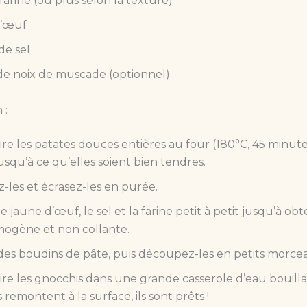
farine (ou plus selon la texture)
d’œuf
de sel
e noix de muscade (optionnel)
 :
ire les patates douces entières au four (180°C, 45 minute
usqu’à ce qu’elles soient bien tendres.
-les et écrasez-les en purée.
e jaune d’œuf, le sel et la farine petit à petit jusqu’à ob
ogène et non collante.
es boudins de pâte, puis découpez-les en petits morce
uire les gnocchis dans une grande casserole d’eau bouilla
s remontent à la surface, ils sont prêts !